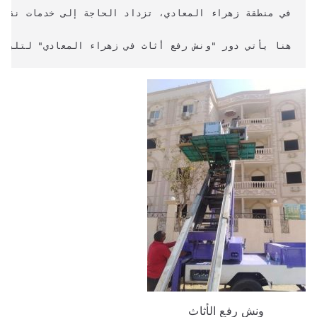
هنا يأتي دور "ونش رفع أثاث في زهراء المعادي" لتلبية
ونش رفع الأثاث