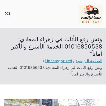
خطى
لى
لمحتوى
سما ترانس لنقل
موقع يقدم كافة خدمات نقل الاثاث و نقل العفش و
اوناش رفع الاثاث
العفش
ونش رفع الأثاث في زهراء المعادي:
01016856538 الخدمة الأسرع والأكثر
أماناً”
الصفحة الرئيسية
Uncategorized
ونش رفع الأثاث في زهراء المعادي: 01016856538 الخدمة
الأسرع والأكثر أماناً”