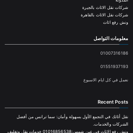
شركات نقل الاثاث بالجيرة
شركات نقل الاثاث بالقاهرة
ونش رفع اثاث
معلومات التواصل
01007316186
01551937193
نعمل في كل ايام الاسبوع
Recent Posts
نقل أثاثك في التجمع الأول بسهولة وأمان: سما ترانس من أفضل
الشركات والخدمات.
ونش رفع الاثاث في عين شمس:01016856538 خدمات نقل وتغليف