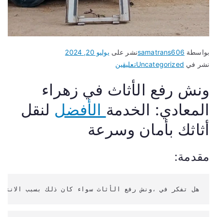
بواسطة
samatrans606
نشر على
يوليو 20, 2024
على
نشر في
Uncategorized
تعليقين
ونش
ونش رفع الأثاث في زهراء
رفع
الأثاث
المعادي: الخدمة
الأفضل
لنقل
في
زهراء
أثاثك بأمان وسرعة
المعادي:
01016856538
مقدمة:
الخدمة
الأسرع
والأكثر
هل تفكر في ،ونش رفع الأثاث سواء كان ذلك بسبب الانتق
أماناً”