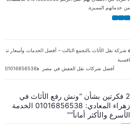
من خدماتهم المميزة.
تصفّح
شركة نقل الأثاث بالتجمع الثالث – أفضل الخدمات وأسعار تن
افسية
المقالات
أفضل شركات نقل العفش في مصر 01016856538
2 فكرتين بشأن “
ونش رفع الأثاث في
زهراء المعادي: 01016856538 الخدمة
الأسرع والأكثر أماناً”
”