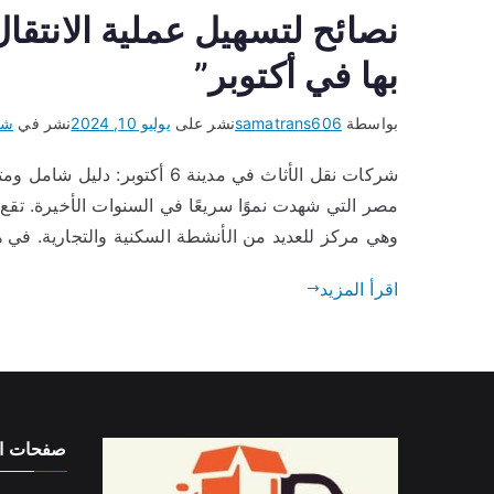
نصائح لتسهيل عملية الانتقا
بها في أكتوبر”
بواسطة
samatrans606
نشر على
يوليو 10, 2024
نشر في
شر
وهي مركز للعديد من الأنشطة السكنية والتجارية. في ه
اقرأ المزيد
صفحات ال