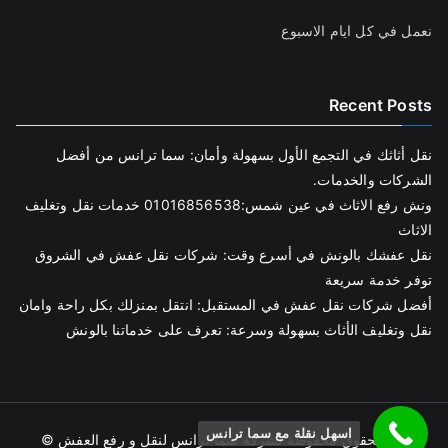
نعمل في كل ايام الاسبوع
Recent Posts
نقل أثاثك في التجمع الأول بسهولة وأمان: سما ترانس من أفضل
الشركات والخدمات.
ونش رفع الاثاث في عين شمس:01016856538 خدمات نقل وتغليف
الاثاث
نقل عفشك بالونش في أسرع وقت: شركات نقل عفش في الشروق
توفر خدمة سريعة
أفضل شركات نقل عفش في المستقبل: انتقل بمنزلك بكل راحة وامان
نقل وتغليف الأثاث بسهولة وسرعة: تعرف على خدماتنا بالونش
اسهل نقلة مع سما ترانس
كل الحقوق محفوظة لشركة سما ترانس لنقل و رفع العفش ©